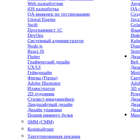
Web разработчик
Андр
iOS разработка
QA-
QA-инженер по тестированию
Созд
Unreal Engine
Java
Swift
Gola
Программист 1С
Язы
DevOps
Инф
Системный администратор
Kube
Node.js
Dja
React JS
Spri
Flutter
Диз
Графический дизайн
Веб 
UX/UI
Диз
Геймдизайн
Moti
Фигма (Figma)
Ске
Adobe Illustrator
Adob
Иллюстратор
3D 
2D художник
Powe
Стилист-имиджмейкер
Диза
Ландшафтный дизайн
Диз
Дизайн упаковки
Диз
Пошив нижнего белья
Мар
SMM (СММ)
Копирайтинг
Таргетированная реклама