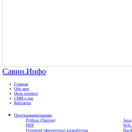
Савин.Инфо
Главная
Обо мне
Цель проекта
СМИ о нас
Контакты
Программирование
Python (Питон)
Java
PHP
SQL 
Frontend (фронтенд) разработка
Back