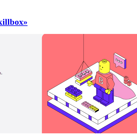
illbox»