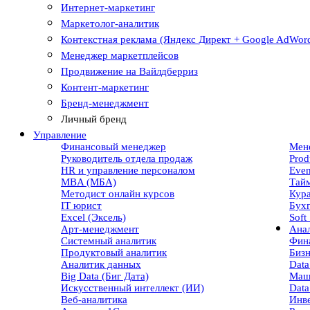
Интернет-маркетинг
Маркетолог-аналитик
Контекстная реклама (Яндекс Директ + Google AdWor
Менеджер маркетплейсов
Продвижение на Вайлдберриз
Контент-маркетинг
Бренд-менеджмент
Личный бренд
Управление
Финансовый менеджер
Мен
Руководитель отдела продаж
Prod
HR и управление персоналом
Eve
MBA (МБА)
Тай
Методист онлайн курсов
Кур
IT юрист
Бухг
Excel (Эксель)
Soft 
Арт-менеджмент
Ана
Системный аналитик
Фин
Продуктовый аналитик
Бизн
Аналитик данных
Data
Big Data (Биг Дата)
Маш
Искусственный интеллект (ИИ)
Data
Веб-аналитика
Инв