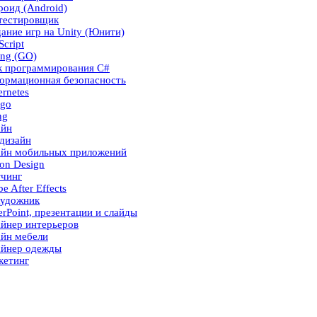
оид (Android)
тестировщик
ание игр на Unity (Юнити)
Script
ng (GO)
к программирования C#
ормационная безопасность
rnetes
ngo
ng
айн
дизайн
айн мобильных приложений
on Design
тчинг
e After Effects
художник
rPoint, презентации и слайды
йнер интерьеров
айн мебели
айнер одежды
кетинг