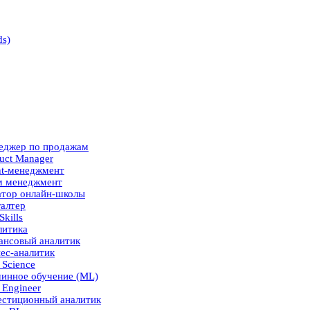
ds)
еджер по продажам
uct Manager
nt-менеджмент
м менеджмент
атор онлайн-школы
алтер
Skills
литика
ансовый аналитик
ес-аналитик
 Science
инное обучение (ML)
 Engineer
естиционный аналитик