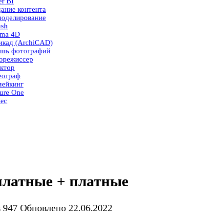
r BI
ание контента
моделирование
ush
ema 4D
икад (ArchiCAD)
ушь фотографий
корежиссер
ктор
еограф
мейкинг
ure One
ес
сплатные + платные
в
947
Обновлено
22.06.2022