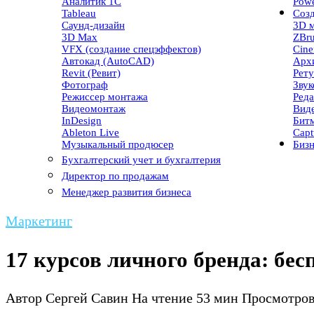
Аналитик 1С
Powe
Tableau
Созд
Саунд-дизайн
3D 
3D Max
ZBr
VFX (создание спецэффектов)
Cin
Автокад (AutoCAD)
Арх
Revit (Ревит)
Рет
Фотограф
Зву
Режиссер монтажа
Реда
Видеомонтаж
Вид
InDesign
Бит
Ableton Live
Capt
Музыкальный продюсер
Бизн
Бухгалтерский учет и бухгалтерия
Директор по продажам
Менеджер развития бизнеса
Маркетинг
17 курсов личного бренда: бе
Автор
Сергей Савин
На чтение
53 мин
Просмотро