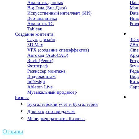
Аналитик данных
Data
Big Data (Биг Дата)
Маш
Искусственный интеллект (ИИ)
Data
Веб-аналитика
Инв
Аналитик 1С
Powe
Tableau
Создание контента
Саунд-дизайн
3D 
3D Max
ZBr
VFX (создание спецэффектов)
Cin
Автокад (AutoCAD)
Арх
Revit (Ревит)
Рет
Фотограф
Зву
Режиссер монтажа
Реда
Видеомонтаж
Вид
InDesign
Бит
Ableton Live
Capt
Музыкальный продюсер
Бизнес
Бухгалтерский учет и бухгалтерия
Директор по продажам
Менеджер развития бизнеса
Отзывы