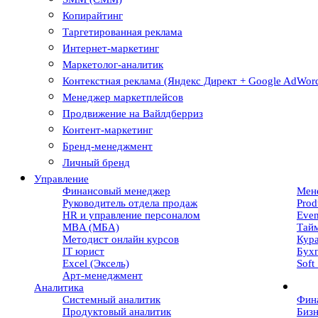
Копирайтинг
Таргетированная реклама
Интернет-маркетинг
Маркетолог-аналитик
Контекстная реклама (Яндекс Директ + Google AdWor
Менеджер маркетплейсов
Продвижение на Вайлдберриз
Контент-маркетинг
Бренд-менеджмент
Личный бренд
Управление
Финансовый менеджер
Мен
Руководитель отдела продаж
Prod
HR и управление персоналом
Eve
MBA (МБА)
Тай
Методист онлайн курсов
Кур
IT юрист
Бухг
Excel (Эксель)
Soft 
Арт-менеджмент
Аналитика
Системный аналитик
Фин
Продуктовый аналитик
Бизн