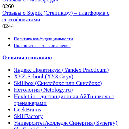
0
260
Отзывы о Stepik (Степик.ру) – платформа с
сертификатами
0
244
Политика конфиденциальности
Пользовательское соглашение
Отзывы о школах:
Яндекс Практикум (Yandex Practicum)
XYZ-School (ХУЗ Скул)
Skillbox (Скиллбокс или Скилбокс)
Нетология (Netology.ru)
Hexlet.io - дистанционная АйТи школа с
тренажерами
GeekBrains
SkillFactory
Университет/колледж Синергия (Synergy)