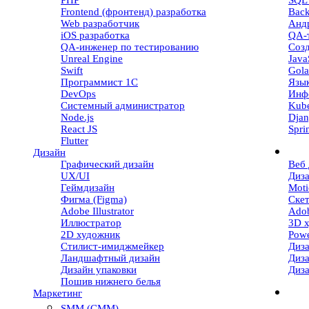
PHP
SQL 
Frontend (фронтенд) разработка
Back
Web разработчик
Андр
iOS разработка
QA-
QA-инженер по тестированию
Созд
Unreal Engine
Java
Swift
Gola
Программист 1С
Язы
DevOps
Инф
Системный администратор
Kube
Node.js
Dja
React JS
Spri
Flutter
Дизайн
Графический дизайн
Веб 
UX/UI
Диз
Геймдизайн
Moti
Фигма (Figma)
Ске
Adobe Illustrator
Adob
Иллюстратор
3D 
2D художник
Powe
Стилист-имиджмейкер
Диза
Ландшафтный дизайн
Диз
Дизайн упаковки
Диз
Пошив нижнего белья
Маркетинг
SMM (СММ)