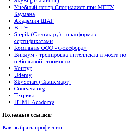
SkyEng (Скайенг)
Учебный центр Специалист при МГТУ
Баумана
Академия ШАГ
ВШЭ
Stepik (Степик.ру) - платформа с
сертификатами
Компания ООО «Фоксфорд»
Викиум - тренировка интеллекта и мозга по
небольшой стоимости
Контур
Udemy
SkySmart (Скайсмарт)
Coursera.org
Тетрика
HTML Academy
Полезные ссылки:
Как выбрать профессии