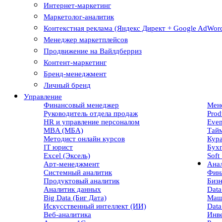
Интернет-маркетинг
Маркетолог-аналитик
Контекстная реклама (Яндекс Директ + Google AdWor
Менеджер маркетплейсов
Продвижение на Вайлдберриз
Контент-маркетинг
Бренд-менеджмент
Личный бренд
Управление
Финансовый менеджер
Мен
Руководитель отдела продаж
Prod
HR и управление персоналом
Eve
MBA (МБА)
Тай
Методист онлайн курсов
Кур
IT юрист
Бухг
Excel (Эксель)
Soft 
Арт-менеджмент
Ана
Системный аналитик
Фин
Продуктовый аналитик
Бизн
Аналитик данных
Data
Big Data (Биг Дата)
Маш
Искусственный интеллект (ИИ)
Data
Веб-аналитика
Инв