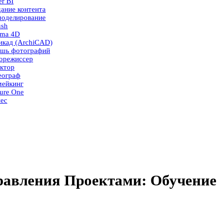
r BI
ание контента
моделирование
ush
ema 4D
икад (ArchiCAD)
ушь фотографий
корежиссер
ктор
еограф
мейкинг
ure One
ес
авления Проектами: Обучение 