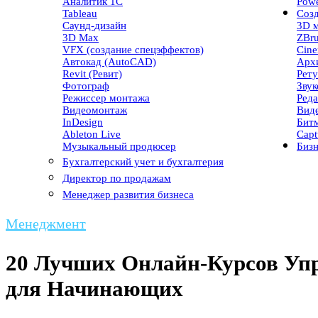
Аналитик 1С
Powe
Tableau
Созд
Саунд-дизайн
3D 
3D Max
ZBr
VFX (создание спецэффектов)
Cin
Автокад (AutoCAD)
Арх
Revit (Ревит)
Рет
Фотограф
Зву
Режиссер монтажа
Реда
Видеомонтаж
Вид
InDesign
Бит
Ableton Live
Capt
Музыкальный продюсер
Бизн
Бухгалтерский учет и бухгалтерия
Директор по продажам
Менеджер развития бизнеса
Менеджмент
20 Лучших Онлайн-Курсов Упр
для Начинающих