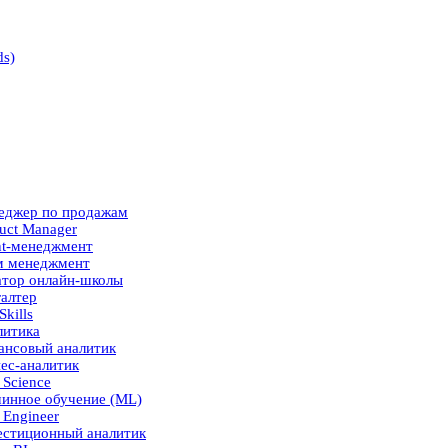
ds)
еджер по продажам
uct Manager
nt-менеджмент
м менеджмент
атор онлайн-школы
алтер
Skills
литика
ансовый аналитик
ес-аналитик
 Science
инное обучение (ML)
 Engineer
естиционный аналитик