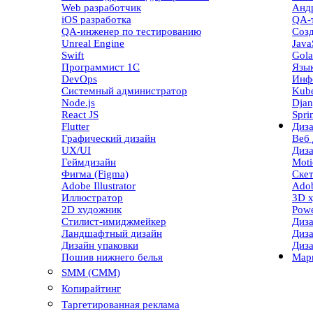
Web разработчик
Андр
iOS разработка
QA-
QA-инженер по тестированию
Созд
Unreal Engine
Java
Swift
Gola
Программист 1С
Язы
DevOps
Инф
Системный администратор
Kube
Node.js
Dja
React JS
Spri
Flutter
Диз
Графический дизайн
Веб 
UX/UI
Диз
Геймдизайн
Moti
Фигма (Figma)
Ске
Adobe Illustrator
Adob
Иллюстратор
3D 
2D художник
Powe
Стилист-имиджмейкер
Диза
Ландшафтный дизайн
Диз
Дизайн упаковки
Диз
Пошив нижнего белья
Мар
SMM (СММ)
Копирайтинг
Таргетированная реклама