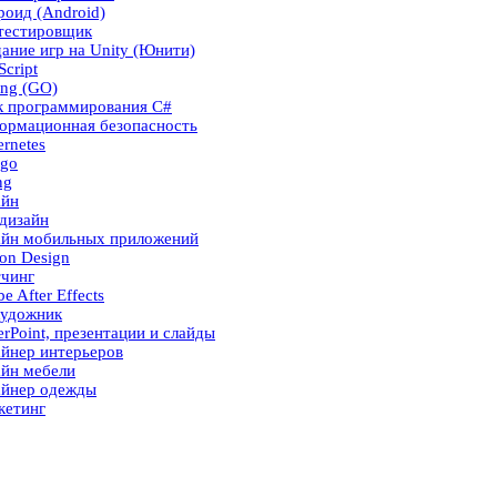
оид (Android)
тестировщик
ание игр на Unity (Юнити)
Script
ng (GO)
к программирования C#
ормационная безопасность
rnetes
ngo
ng
айн
дизайн
айн мобильных приложений
on Design
тчинг
e After Effects
художник
rPoint, презентации и слайды
йнер интерьеров
айн мебели
айнер одежды
кетинг