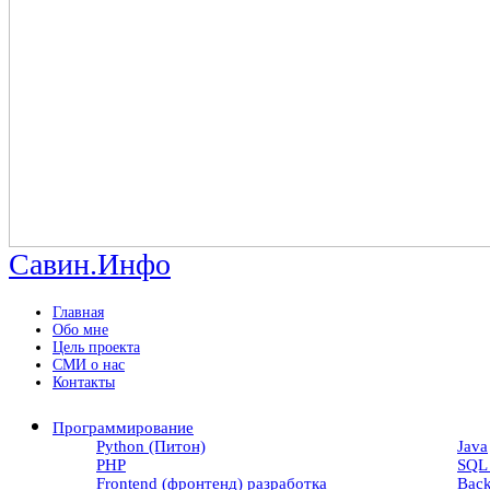
Савин.Инфо
Главная
Обо мне
Цель проекта
СМИ о нас
Контакты
Программирование
Python (Питон)
Java
PHP
SQL 
Frontend (фронтенд) разработка
Back