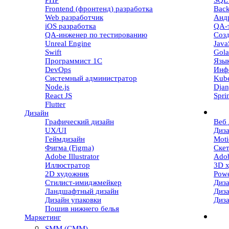
PHP
SQL 
Frontend (фронтенд) разработка
Back
Web разработчик
Андр
iOS разработка
QA-
QA-инженер по тестированию
Созд
Unreal Engine
Java
Swift
Gola
Программист 1С
Язы
DevOps
Инф
Системный администратор
Kube
Node.js
Dja
React JS
Spri
Flutter
Дизайн
Графический дизайн
Веб 
UX/UI
Диз
Геймдизайн
Moti
Фигма (Figma)
Ске
Adobe Illustrator
Adob
Иллюстратор
3D 
2D художник
Powe
Стилист-имиджмейкер
Диза
Ландшафтный дизайн
Диз
Дизайн упаковки
Диз
Пошив нижнего белья
Маркетинг
SMM (СММ)