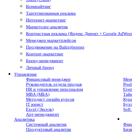
Копирайтинг
Таргетированная реклама
Интернет-маркетинг
Маркетолог-аналитик
Контекстная реклама (Яндекс Директ + Google AdWor
Менеджер маркетплейсов
Продвижение на Вайлдберриз
Контент-маркетинг
Бренд-менеджмент
Личный бренд
Управление
Финансовый менеджер
Мен
Руководитель отдела продаж
Prod
HR и управление персоналом
Eve
MBA (МБА)
Тай
Методист онлайн курсов
Кур
IT юрист
Бухг
Excel (Эксель)
Soft 
Арт-менеджмент
Аналитика
Системный аналитик
Фин
Продуктовый аналитик
Бизн