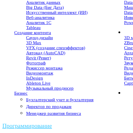
Аналитик данных
Data
Big Data (Биг Дата)
Маш
Искусственный интеллект (ИИ)
Data
Веб-аналитика
Инв
Аналитик 1С
Powe
Tableau
Создание контента
Саунд-дизайн
3D 
3D Max
ZBr
VFX (создание спецэффектов)
Cin
Автокад (AutoCAD)
Арх
Revit (Ревит)
Рет
Фотограф
Зву
Режиссер монтажа
Реда
Видеомонтаж
Вид
InDesign
Бит
Ableton Live
Capt
Музыкальный продюсер
Бизнес
Бухгалтерский учет и бухгалтерия
Директор по продажам
Менеджер развития бизнеса
Программирование