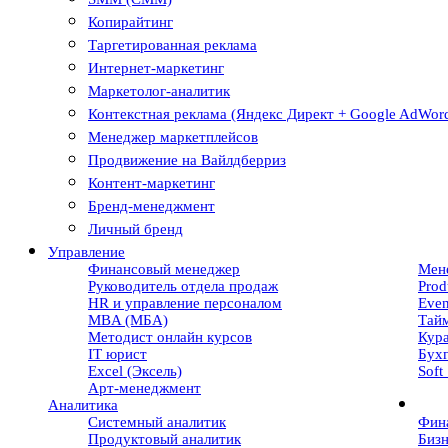
Копирайтинг
Таргетированная реклама
Интернет-маркетинг
Маркетолог-аналитик
Контекстная реклама (Яндекс Директ + Google AdWor
Менеджер маркетплейсов
Продвижение на Вайлдберриз
Контент-маркетинг
Бренд-менеджмент
Личный бренд
Управление
Финансовый менеджер
Мен
Руководитель отдела продаж
Prod
HR и управление персоналом
Eve
MBA (МБА)
Тай
Методист онлайн курсов
Кур
IT юрист
Бухг
Excel (Эксель)
Soft 
Арт-менеджмент
Аналитика
Системный аналитик
Фин
Продуктовый аналитик
Бизн