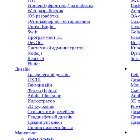
PHP
SQL 
Frontend (фронтенд) разработка
Back
Web разработчик
Андр
iOS разработка
QA-
QA-инженер по тестированию
Созд
Unreal Engine
Java
Swift
Gola
Программист 1С
Язы
DevOps
Инф
Системный администратор
Kube
Node.js
Dja
React JS
Spri
Flutter
Дизайн
Графический дизайн
Веб 
UX/UI
Диз
Геймдизайн
Moti
Фигма (Figma)
Ске
Adobe Illustrator
Adob
Иллюстратор
3D 
2D художник
Powe
Стилист-имиджмейкер
Диза
Ландшафтный дизайн
Диз
Дизайн упаковки
Диз
Пошив нижнего белья
Маркетинг
SMM (СММ)