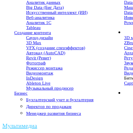
Аналитик данных
Data
Big Data (Биг Дата)
Маш
Искусственный интеллект (ИИ)
Data
Веб-аналитика
Инв
Аналитик 1С
Powe
Tableau
Создание контента
Саунд-дизайн
3D 
3D Max
ZBr
VFX (создание спецэффектов)
Cin
Автокад (AutoCAD)
Арх
Revit (Ревит)
Рет
Фотограф
Зву
Режиссер монтажа
Реда
Видеомонтаж
Вид
InDesign
Бит
Ableton Live
Capt
Музыкальный продюсер
Бизнес
Бухгалтерский учет и бухгалтерия
Директор по продажам
Менеджер развития бизнеса
Мультимедиа